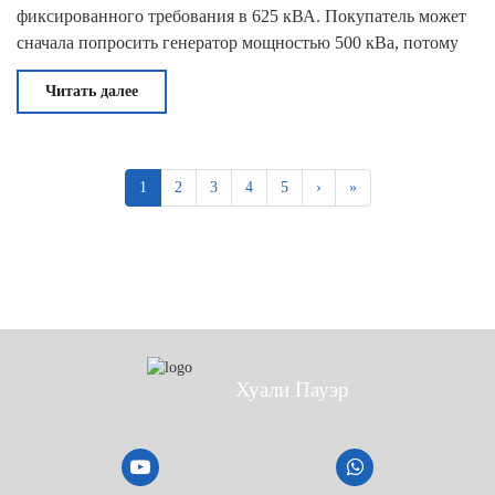
фиксированного требования в 625 кВА. Покупатель может
сначала попросить генератор мощностью 500 кВа, потому
что базовая рабочая нагрузка близка к этому диапазону.
Читать далее
После проверки самого оборудования я
1
2
3
4
5
›
»
Хуали Пауэр