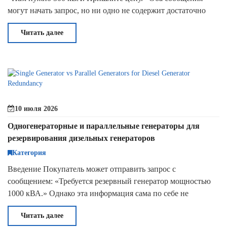
могут начать запрос, но ни одно не содержит достаточно
информации для полного технического предложения.
Читать далее
Запрошенные 5
10 июля 2026
Одногенераторные и параллельные генераторы для
резервирования дизельных генераторов
Категория
Введение Покупатель может отправить запрос с
сообщением: «Требуется резервный генератор мощностью
1000 кВА.» Однако эта информация сама по себе не
отвечает на один из самых важных вопросов по
Читать далее
проектированию систем: Должен ли проект