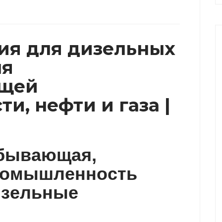
ия для дизельных
ля
ющей
, нефти и газа |
бывающая,
ромышленность
изельные