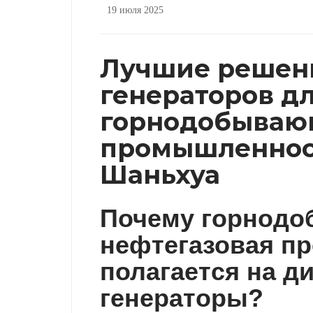
19 июля 2025
Лучшие решен
генераторов д
горнодобыва
промышленности
Шаньхуа
Почему горнодо
нефтегазовая п
полагается на д
генераторы?