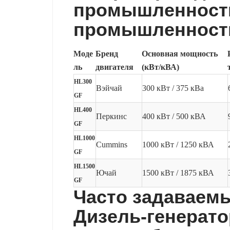
промышленности
промышленност
Моде
Бренд
Основная мощность
ль
двигателя
(кВт/кВА)
HL300
Вэйчай
300 кВт / 375 кВа
GF
HL400
Перкинс
400 кВт / 500 кВА
GF
HL1000
Cummins
1000 кВт / 1250 кВА
GF
HL1500
Ючай
1500 кВт / 1875 кВА
GF
Часто задаваем
Дизель-генерато