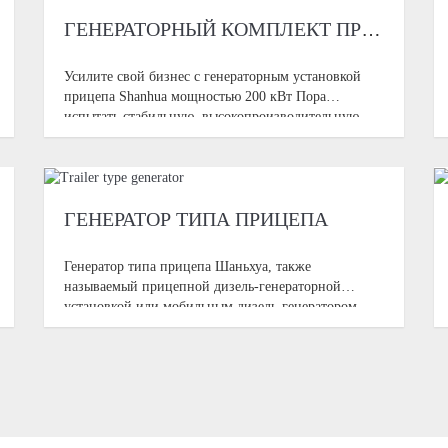
ГЕНЕРАТОРНЫЙ КОМПЛЕКТ ПРИЦЕПА МОЩНОСТЬЮ 200 КВТ
Усилите свой бизнес с генераторным установкой
прицепа Shanhua мощностью 200 кВт Пора
испытать стабильную, высокопроизводительную
энергию с Shanhua Trailer Generator Set мощностью
200 кВт — предназначенным для требовательных
профессионалов, таких как
ГЕНЕРАТОР ТИПА ПРИЦЕПА
Генератор типа прицепа Шаньхуа, также
называемый прицепной дизель-генераторной
установкой или мобильным дизель-генератором,
оснащён топливным баком, подвеской, тяговым
устройством, ходовым и вспомогательным опорным
устройством и т.д., и может