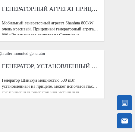
ГЕНЕРАТОРНЫЙ АГРЕГАТ ПРИЦЕПА МОЩНОСТЬЮ 800 КВТ
Мобильный генераторный агрегат Shanhua 800kW
очень красивый. Прицепный генераторный агрегат
800 кВт оснащался двигателем Cummins и
генератором Stamford, что делает генератор более
долговечным и обеспечивает стабильную мощность
ГЕНЕРАТОР, УСТАНОВЛЕННЫЙ НА ПРИЦЕПЕ
Генератор Шаньхуа мощностью 500 кВт,
установленный на прицепе, может использоваться
как прицепный генератор или мобильный
генератор; дизельный генератор Шаньхуа, также
называемый прицепным дизель-генератором или
мобильным дизель-генератором, оснащён f