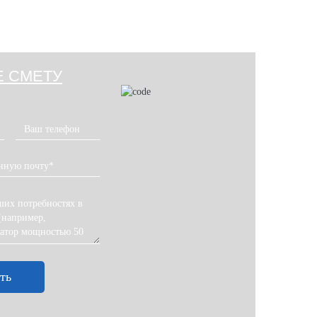
Е СМЕТУ
ть