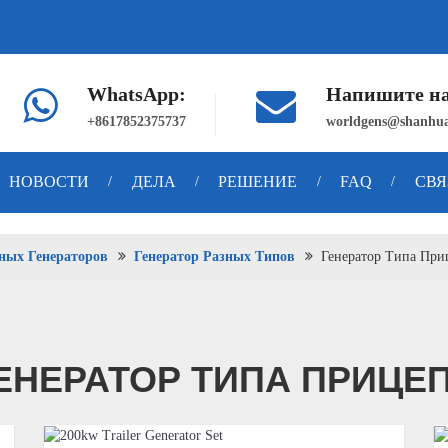
WhatsApp:
Напишите н
+8617852375737
worldgens@shanhua
НОВОСТИ
ДЕЛА
РЕШЕНИЕ
FAQ
СВЯ
/
/
/
/
ных Генераторов
Генератор Разных Типов
Генератор Типа При
ЕНЕРАТОР ТИПА ПРИЦЕ