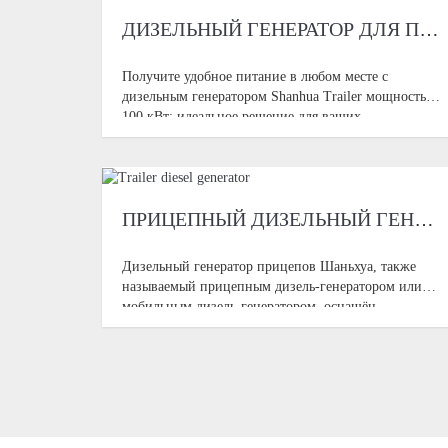
ДИЗЕЛЬНЫЙ ГЕНЕРАТОР ДЛЯ ПРИЦЕПОВ МОЩНОСТЬЮ 100 КВТ
Получите удобное питание в любом месте с
дизельным генератором Shanhua Trailer мощностью
100 кВт: идеальное решение для ваших
потребностей в электроснабжении в движении
Разработан с необходимыми для строительства,
промышленного и
ПРИЦЕПНЫЙ ДИЗЕЛЬНЫЙ ГЕНЕРАТОР
Дизельный генератор прицепов Шаньхуа, также
называемый прицепным дизель-генератором или
мобильным дизель-генератором, оснащён
топливным баком, подвеской, тяговым
оборудованием, ходовым и вспомогательным
опорным устройствами и т.д., и c