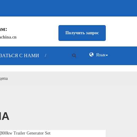
ам:
Получить запрос
china.cn
Язык
ЗАТЬСЯ С НАМИ
/
цепа
ПА