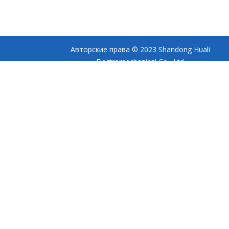
Авторские права © 2023 Shandong Huali
Electromechanical Co., Ltd
Условия ·
Политика конфиденциальности