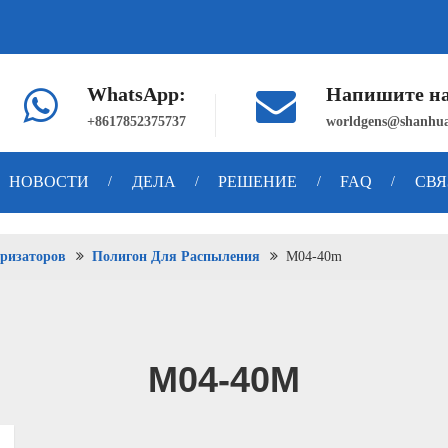
WhatsApp:
Напишите н
+8617852375737
worldgens@shanhua
НОВОСТИ
ДЕЛА
РЕШЕНИЕ
FAQ
СВЯ
/
/
/
/
ризаторов
Полигон Для Распыления
M04-40m
M04-40M