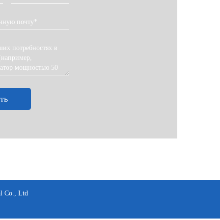
ть
 Co., Ltd