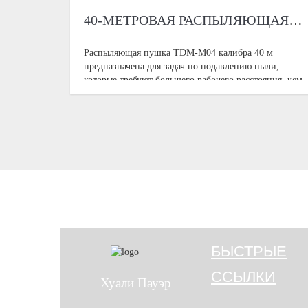
40-МЕТРОВАЯ РАСПЫЛЯЮЩАЯ ПУШКА ДЛЯ ПОДАВЛЕНИЯ ПЫЛИ НА СРЕДНЕЙ ДИСТАНЦИИ
Распыляющая пушка TDM-M04 калибра 40 м
предназначена для задач по подавлению пыли,
которые требуют большего рабочего расстояния, чем
небольшая противотуманная пушка ближнего боя,
при этом требуя компактного оборудования и
гибкости управления. Это действительно подходит
БЫСТРЫЕ
ССЫЛКИ
Хуали Пауэр