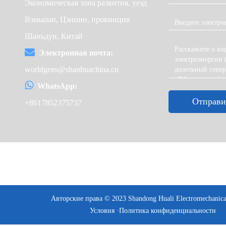
Экономическая зона развития, уезд
Вэньшан, Цзинин, провинция
Шаньдун, Китай
Электронная почта:
worldgens@shanhuachina.cn
WhatsApp:
Отправи
+8617852375737
Авторские права © 2023 Shandong Huali Electromechanical
Условия ·
Политика конфиденциальности