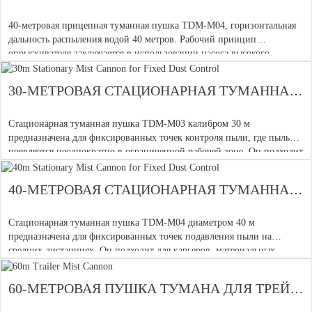
40-метровая прицепная туманная пушка TDM-M04, горизонтальная
дальность распыления водой 40 метров. Рабочий принцип
опрыскивателя заключается в использовании насоса высокого
давления для подачи воды. Вода направляется в разбрызгивательную
головку
30-МЕТРОВАЯ СТАЦИОНАРНАЯ ТУМАННАЯ ПУШКА ДЛЯ ФИКСИРОВАННОГО КОНТРОЛЯ ПЫЛИ
Стационарная туманная пушка TDM-M03 калибром 30 м
предназначена для фиксированных точек контроля пыли, где пыль
появляется неоднократно в ограниченной рабочей зоне. Он подходит
для входов на площадки, погрузочных точек, рабочих площадок в
карьере, для сноса b
40-МЕТРОВАЯ СТАЦИОНАРНАЯ ТУМАННАЯ ПУШКА ДЛЯ ФИКСИРОВАННОГО КОНТРОЛЯ ПЫЛИ
Стационарная туманная пушка TDM-M04 диаметром 40 м
предназначена для фиксированных точек подавления пыли на
средних дистанциях. Он подходит для карьеров, материальных
складов, границ строительных площадок, погрузочных площадок,
сносных кромков, мелкого угля.
60-МЕТРОВАЯ ПУШКА ТУМАНА ДЛЯ ТРЕЙЛЕРА