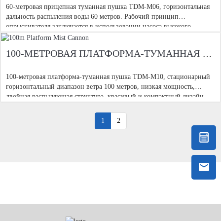
60-метровая прицепная туманная пушка TDM-M06, горизонтальная
дальность распыления воды 60 метров. Рабочий принцип
опрыскивателя заключается в использовании насоса высокого
давления для подачи воды. Вода направляется в разбрызгивательную
головку
100-МЕТРОВАЯ ПЛАТФОРМА-ТУМАННАЯ ПУШКА
100-метровая платформа-туманная пушка TDM-M10, стационарный
горизонтальный диапазон ветра 100 метров, низкая мощность,
двойная распыляющая структура, красивый и компактный дизайн.
Рабочий принцип опрыскивателя — использование высокого
давления
1
2