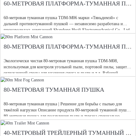
60-МЕТРОВАЯ ПЛАТФОРМА-ТУМАННАЯ ПУШКА
60-метровая туманная пушка TDM-M06 марки «Тяньдимэй» с
дальней противотуманной пушкой — независимо разработана и
производилась компанией Shandong Huali Electromechanical Co., Ltd.
Принцип работы опрыскивателя
80-МЕТРОВАЯ ПЛАТФОРМА-ТУМАННАЯ ПУШКА
Экологически чистая 80-метровая туманная пушка TDM-M08,
используемая для контроля угольной пыли, портовой пилы, защиты
окружающей среды для удаления смога и пыли и т.д. Рабочий
принцип опрыскивателя — использование буквы h
80-МЕТРОВАЯ ТУМАННАЯ ПУШКА
80-метровая туманная пушка | Решение для борьбы с пылью для
тяжёлой нагрузки Описание продукта 80-метровой туманной пушки
80-метровая пушка для подавления пыли и тумана специально
разработана для прочной пыли
40-МЕТРОВЫЙ ТРЕЙЛЕРНЫЙ ТУМАННЫЙ ПУШЕЧНЫЙ ПУТЬ