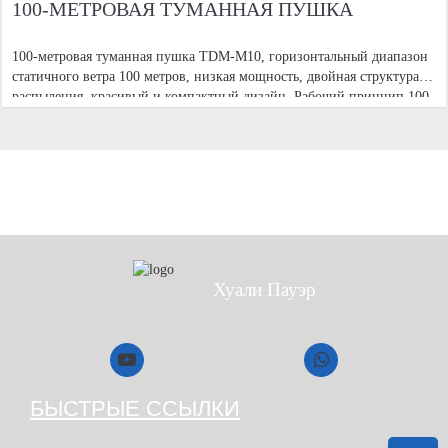
100-МЕТРОВАЯ ТУМАННАЯ ПУШКА
100-метровая туманная пушка TDM-M10, горизонтальный диапазон
статичного ветра 100 метров, низкая мощность, двойная структура
распыления, красивый и компактный дизайн. Рабочий принцип 100-
метровой туманной пушки — использование высоконапорной ваты
Хуали Пауэр
БЫСТРЫЕ ССЫЛКИ