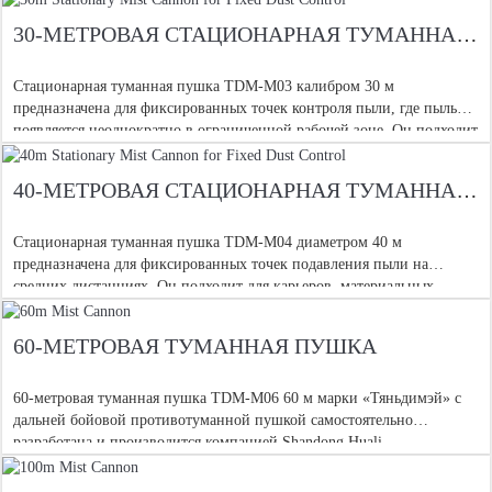
30-МЕТРОВАЯ СТАЦИОНАРНАЯ ТУМАННАЯ ПУШКА ДЛЯ ФИКСИРОВАННОГО КОНТРОЛЯ ПЫЛИ
Стационарная туманная пушка TDM-M03 калибром 30 м
предназначена для фиксированных точек контроля пыли, где пыль
появляется неоднократно в ограниченной рабочей зоне. Он подходит
для входов на площадки, погрузочных точек, рабочих площадок в
карьере, для сноса b
40-МЕТРОВАЯ СТАЦИОНАРНАЯ ТУМАННАЯ ПУШКА ДЛЯ ФИКСИРОВАННОГО КОНТРОЛЯ ПЫЛИ
Стационарная туманная пушка TDM-M04 диаметром 40 м
предназначена для фиксированных точек подавления пыли на
средних дистанциях. Он подходит для карьеров, материальных
складов, границ строительных площадок, погрузочных площадок,
сносных кромков, мелкого угля.
60-МЕТРОВАЯ ТУМАННАЯ ПУШКА
60-метровая туманная пушка TDM-M06 60 м марки «Тяньдимэй» с
дальней бойовой противотуманной пушкой самостоятельно
разработана и производится компанией Shandong Huali
Electromechanical Co., Ltd. 60-метровая пушка водяного тумана,
также называемая FO