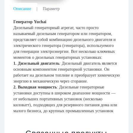
Описание
Параметр
Генератор Yuchai
Дизельный генераторный агрегат, часто просто
называемый дизельным генератором или генератором,
представляет собой комбинацию дизельного двигателя и
электрического генератора (генератора), используемого
для генерации электроэнергии. Вот несколько ключевых
моментов о дизельных генераторных установках:
1.
Дизельный двигатель
:
Дизельный двигатель является
основным компонентом генераторной установки. Он
работает на дизельном топливе и преобразует химическую
энергию в механическую через сгорание.
2. Выходная мощность
:
Дизельные генераторные
установки доступны в широком диапазоне мощности —
от небольших портативных установок (несколько
киловатт), подходящих для резервного питания дома или
малого бизнеса, до крупных промышленных установок
(несколько мегаватт), используемых для питания целых
объектов или для аварийного резерва критически важной
Генератор
Дизельный
инфраструктуры.
Yuchai
генератор