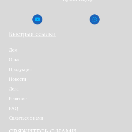
варианта для предполагаемого применения.
<
>
Генератор Yuchai на 100 кВт
Быстрые ссылки
Дом
О нас
Продукция
Новости
Дела
Решение
FAQ
Связаться с нами
СВЯЖИТЕСЬ С НАМИ